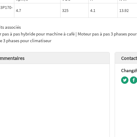
03P170-
4.7
325
4.1
13.92
ts associés
 pas à pas hybride pour machine à café | Moteur pas à pas 3 phases pour 
e 3 phases pour climatiseur
mmentaires
Contac
Changzho