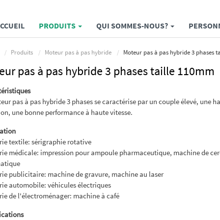
CCUEIL
PRODUITS
QUI SOMMES-NOUS?
PERSONN
Produits
Moteur pas à pas hybride
Moteur pas à pas hybride 3 phases t
eur pas à pas hybride 3 phases taille 110mm
éristiques
eur pas à pas hybride 3 phases se caractérise par un couple élevé, une h
ion, une bonne performance à haute vitesse.
ation
rie textile: sérigraphie rotative
rie médicale: impression pour ampoule pharmaceutique, machine de ce
atique
rie publicitaire: machine de gravure, machine au laser
rie automobile: véhicules électriques
rie de l'électroménager: machine à café
ications