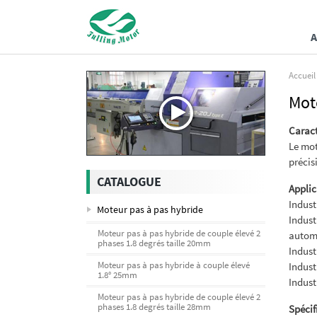
A
Accueil
Mot
Caract
Le mot
précis
CATALOGUE
Applic
Indust
Moteur pas à pas hybride
Indust
Moteur pas à pas hybride de couple élevé 2
autom
phases 1.8 degrés taille 20mm
Indust
Moteur pas à pas hybride à couple élevé
Indust
1.8° 25mm
Indust
Moteur pas à pas hybride de couple élevé 2
phases 1.8 degrés taille 28mm
Spécif