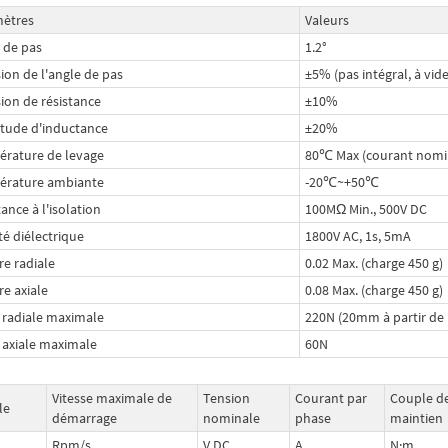
ètres
Valeurs
 de pas
1.2°
sion de l'angle de pas
±5% (pas intégral, à vide
sion de résistance
±10%
itude d'inductance
±20%
rature de levage
80℃ Max (courant nomin
érature ambiante
-20℃~+50℃
ance à l'isolation
100MΩ Min., 500V DC
té diélectrique
1800V AC, 1s, 5mA
re radiale
0.02 Max. (charge 450 g)
re axiale
0.08 Max. (charge 450 g)
 radiale maximale
220N (20mm à partir de 
 axiale maximale
60N
Vitesse maximale de
Tension
Courant par
Couple d
le
démarrage
nominale
phase
maintien
Rpm/s
V DC
A
N·m