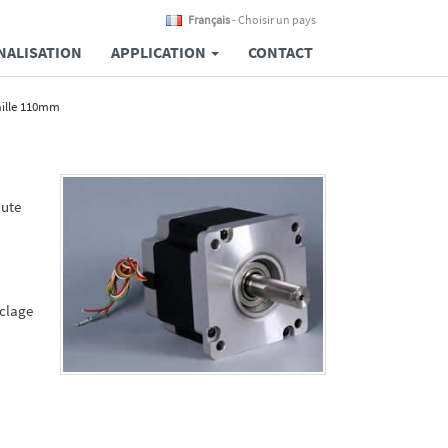
Français
- Choisir un pays
ALISATION
APPLICATION
CONTACT
aille 110mm
aute
rclage