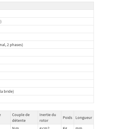
)
al, 2 phases)
la bride)
e
Couple de
Inertie du
Poids
Longueur
détente
rotor
N·m
g·cm2
Kg
mm