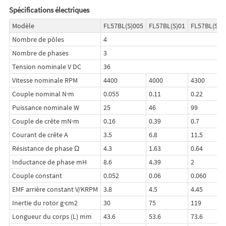
Spécifications électriques
Modèle
FL57BL(S)005
FL57BL(S)01
FL57BL(S)0
Nombre de pôles
4
Nombre de phases
3
Tension nominale V DC
36
Vitesse nominale RPM
4400
4000
4300
Couple nominal N·m
0.055
0.11
0.22
Puissance nominale W
25
46
99
Couple de crête mN·m
0.16
0.39
0.7
Courant de crête A
3.5
6.8
11.5
Résistance de phase Ω
4.3
1.63
0.64
Inductance de phase mH
8.6
4.39
2
Couple constant
0.052
0.06
0.060
EMF arrière constant V/KRPM
3.8
4.5
4.45
Inertie du rotor g·cm2
30
75
119
Longueur du corps (L) mm
43.6
53.6
73.6