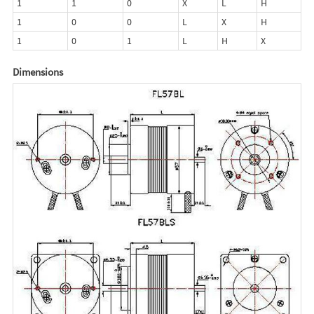
1
1
0
X
L
H
1
0
0
L
X
H
1
0
1
L
H
X
Dimensions