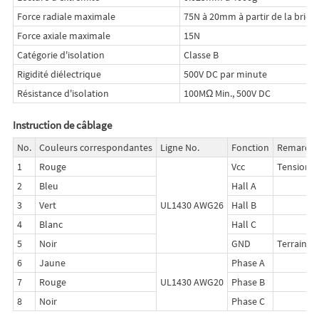
Force radiale maximale
75N à 20mm à partir de la bride
Force axiale maximale
15N
Catégorie d'isolation
Classe B
Rigidité diélectrique
500V DC par minute
Résistance d'isolation
100MΩ Min., 500V DC
Instruction de câblage
No.
Couleurs correspondantes
Ligne No.
Fonction
Remarqu
1
Rouge
Vcc
Tension p
2
Bleu
Hall A
3
Vert
UL1430 AWG26
Hall B
4
Blanc
Hall C
5
Noir
GND
Terrain de
6
Jaune
Phase A
7
Rouge
UL1430 AWG20
Phase B
8
Noir
Phase C