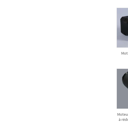
Mote
Moteu
à réd