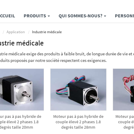
CCUEIL
PRODUITS
QUI SOMMES-NOUS?
PERSONN
Application
Industrie médicale
ustrie médicale
strie médicale exige des produits à faible bruit, de longue durée de vie e
oduits proposés par notre société respectent ces exigences.
ur pas à pas hybride de
Moteur pas à pas hybride de
Moteur pa
ple élevé 2 phases 1.8
couple élevé 2 phases 1.8
couple é
degrés taille 20mm
degrés taille 28mm
degré